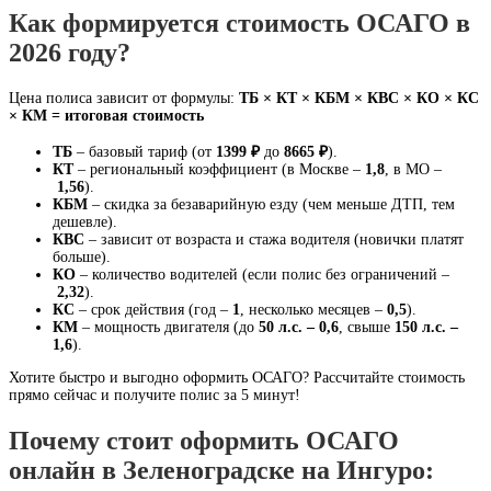
Как формируется стоимость ОСАГО в
2026 году?
Цена полиса зависит от формулы:
ТБ × КТ × КБМ × КВС × КО × КС
× КМ = итоговая стоимость
ТБ
– базовый тариф (от
1399 ₽
до
8665 ₽
).
КТ
– региональный коэффициент (в Москве –
1,8
, в МО –
1,56
).
КБМ
– скидка за безаварийную езду (чем меньше ДТП, тем
дешевле).
КВС
– зависит от возраста и стажа водителя (новички платят
больше).
КО
– количество водителей (если полис без ограничений –
2,32
).
КС
– срок действия (год –
1
, несколько месяцев –
0,5
).
КМ
– мощность двигателя (до
50 л.с. – 0,6
, свыше
150 л.с. –
1,6
).
Хотите быстро и выгодно оформить ОСАГО? Рассчитайте стоимость
прямо сейчас и получите полис за 5 минут!
Почему стоит оформить ОСАГО
онлайн в Зеленоградске на Ингуро: