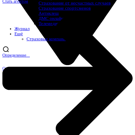
Стать агентом
Страхование от несчастных случаев
Страхование спортсменов
Антиклещ
ДМС онлайн
Телемедицина
Журнал
Ещё
Страховые компании
Определение...
Определение...