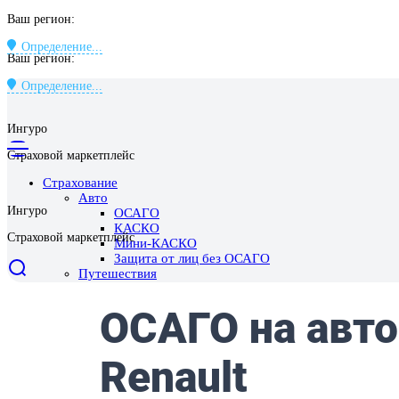
Ваш регион:
Определение...
Ваш регион:
Определение...
Ингуро
Страховой маркетплейс
Страхование
Авто
Ингуро
ОСАГО
КАСКО
Страховой маркетплейс
Мини-КАСКО
Защита от лиц без ОСАГО
Путешествия
Выезд за границу
Поездки по России
Отмена поездки
Имущество
Страхование квартиры
Страхование дома
Страхование ответственности перед соседями
Ипотека