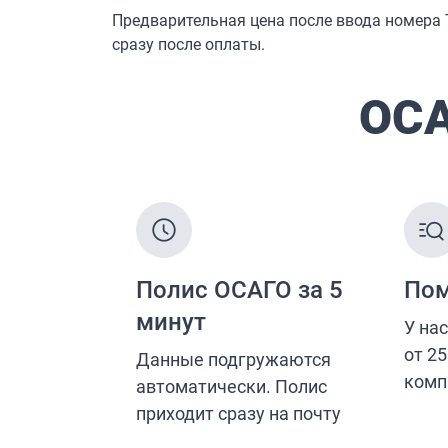
Жизнь и здоровье
Страхование от несчастных случаев
Страхование спортсменов
Антиклещ
ДМС онлайн
Телемедицина
Журнал
Ещё
Страховые компании