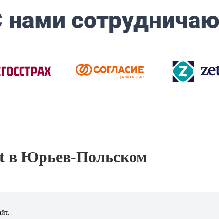
t в Юрьев-Польском
айт.