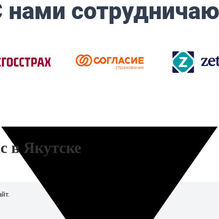
c в Якутске
айт.