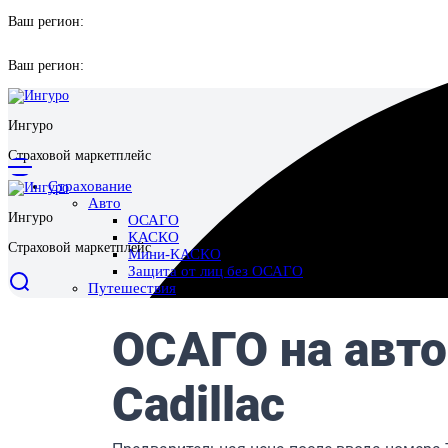
Ваш регион:
Ваш регион:
Ингуро
Страховой маркетплейс
Страхование
Авто
Ингуро
ОСАГО
КАСКО
Страховой маркетплейс
Мини-КАСКО
Защита от лиц без ОСАГО
Путешествия
Выезд за границу
Поездки по России
Отмена поездки
Имущество
Страхование квартиры
Страхование дома
Страхование ответственности перед соседями
Ипотека
Жизнь и здоровье