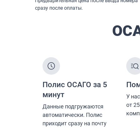
Страхование от несчастных случаев
Страхование спортсменов
Антиклещ
ДМС онлайн
Телемедицина
Журнал
Ещё
Страховые компании