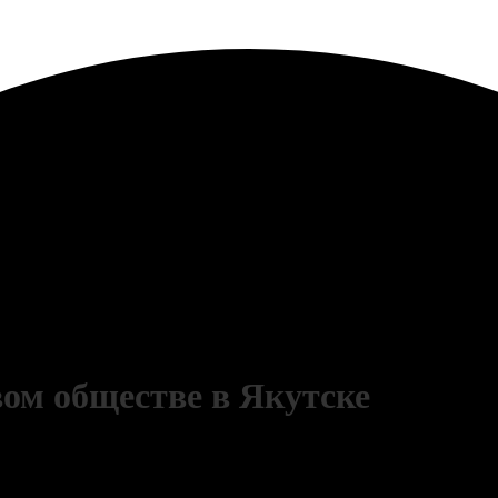
ом обществе в Якутске
оимость ОСАГО в Боровицкое СО и оформить полис автострахования за не