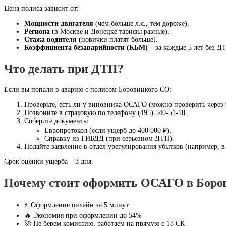
Цена полиса зависит от:
Мощности двигателя
(чем больше л.с., тем дороже).
Региона
(в Москве и Донецке тарифы разные).
Стажа водителя
(новички платят больше).
Коэффициента безаварийности (КБМ)
– за каждые 5 лет без Д
Что делать при ДТП?
Если вы попали в аварию с полисом Боровицкого СО:
Проверьте, есть ли у виновника ОСАГО (можно проверить чере
Позвоните в страховую по телефону (495) 540-51-10.
Соберите документы:
Европротокол (если ущерб до 400 000 ₽).
Справку из ГИБДД (при серьезном ДТП).
Подайте заявление в отдел урегулирования убытков (например, в
Срок оценки ущерба – 3 дня.
Почему стоит оформить ОСАГО в Боров
⚡ Оформление онлайн за 5 минут
🔥 Экономия при оформлении до 54%
🚀 Не берем комиссию, работаем на прямую с 18 СК