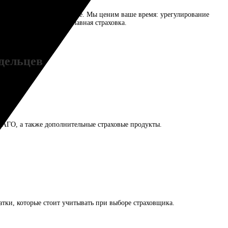
еренность в завтрашнем дне. Мы ценим ваше время: урегулирование
ть на дороге — наша главная страховка.
дельцев
виями?
САГО, а также дополнительные страховые продукты.
татки, которые стоит учитывать при выборе страховщика.