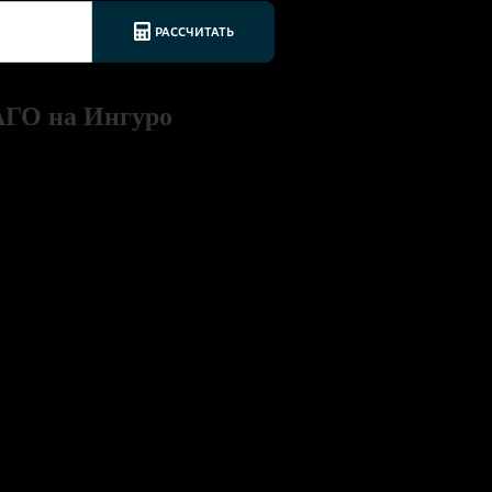
АГО на Ингуро
 подтверждается
его за несколько минут