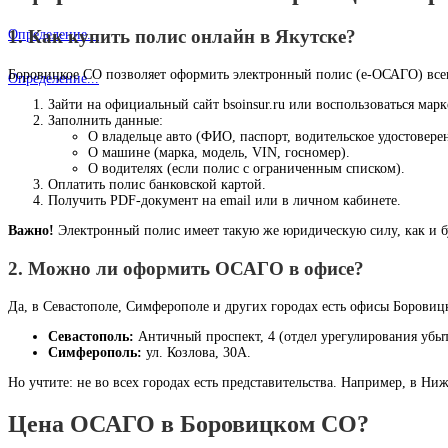
1. Как купить полис онлайн в Якутске?
Определение...
Боровицкое СО позволяет оформить электронный полис (е-ОСАГО) всег
Определение...
Зайти на официальный сайт bsoinsur.ru или воспользоваться мар
Заполнить данные:
О владельце авто (ФИО, паспорт, водительское удостовере
О машине (марка, модель, VIN, госномер).
О водителях (если полис с ограниченным списком).
Оплатить полис банковской картой.
Получить PDF-документ на email или в личном кабинете.
Важно!
Электронный полис имеет такую же юридическую силу, как и 
2. Можно ли оформить ОСАГО в офисе?
Да, в Севастополе, Симферополе и других городах есть офисы Боровиц
Севастополь:
Античный проспект, 4 (отдел урегулирования убыт
Симферополь:
ул. Козлова, 30А.
Но учтите: не во всех городах есть представительства. Например, в Н
Цена ОСАГО в Боровицком СО?