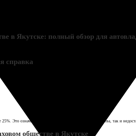
в. Выбирая ОСАГО у нас, вы получаете не просто полис по закону, а ув
щиту профессионалам с именем, проверенным временем. Ваша безопаснос
е в Якутске: полный обзор для автовла
а руль. Но как выбрать надежную страховую компанию с выгодными усло
ая справка
мпания, работающая на рынке автострахования. Она предлагает полисы О
т 25%. Это означает, что у компании есть как преимущества, так и недос
ховом обществе в Якутске