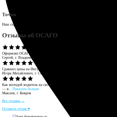
Точно
Наш сервис рассчитает точную стоимость полиса, исходя из параметро
Отзывы об ОСАГО
Оформлял ОСАГО на данном сайте, остался доволен. Цена оказалась ни
Сергей,
г. Владимир
Сравнил цены на Ингуро и выбрал СОГАЗ. Процесс оформления занял м
Игорь Михайлович,
г. Смоленск
Как молодой водитель на своем ВАЗе, я ожидал, что оформление перв
— я...
Показать больше
Максим,
г. Ковров
Все отзывы →
Оставить отзыв ♥