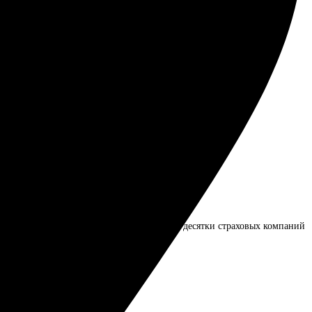
 тандем!
тно удивил. Мне не пришлось обзванивать десятки страховых компаний