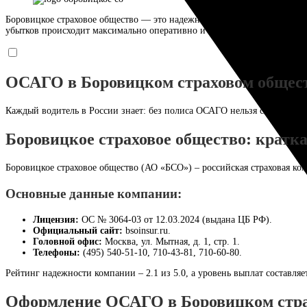
Боровицкое страховое общество — это надежный тыл для автовладельце
убытков происходит максимально оперативно и прозрачно. Доверьте за
ОСАГО в Боровицком страховом обществ
Каждый водитель в России знает: без полиса ОСАГО нельзя садиться з
Боровицкое страховое общество: кратк
Боровицкое страховое общество (АО «БСО») – российская страховая ко
Основные данные компании:
Лицензия:
ОС № 3064-03 от 12.03.2024 (выдана ЦБ РФ).
Официальный сайт:
bsoinsur.ru.
Головной офис:
Москва, ул. Мытная, д. 1, стр. 1.
Телефоны:
(495) 540-51-10, 710-43-81, 710-60-80.
Рейтинг надежности компании – 2.1 из 5.0, а уровень выплат составляе
Оформление ОСАГО в Боровицком стра