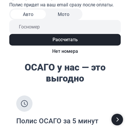
Жизнь и здоровье
Страхование от несчастных случаев
Страхование спортсменов
Антиклещ
ДМС онлайн
Телемедицина
Журнал
Ещё
Страховые компании
Определение...
Определение...