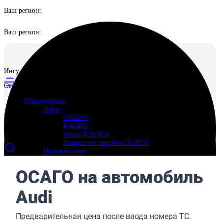
Ваш регион:
Ваш регион:
Ингуро
Страховой маркетплейс
Страхование
Авто
Ингуро
ОСАГО
КАСКО
Страховой маркетплейс
Мини-КАСКО
Защита от лиц без ОСАГО
Путешествия
Выезд за границу
Поездки по России
Отмена поездки
Имущество
Страхование квартиры
Страхование дома
Страхование ответственности перед соседями
Ипотека