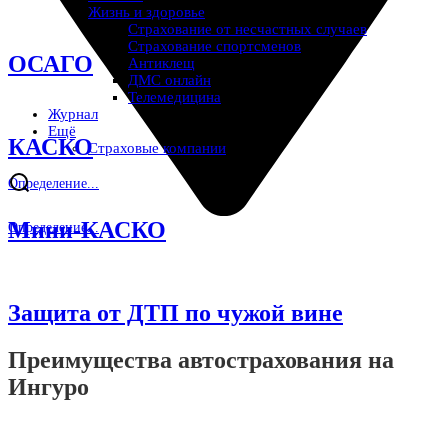
Жизнь и здоровье
Страхование от несчастных случаев
Страхование спортсменов
ОСАГО
Антиклещ
ДМС онлайн
Телемедицина
Журнал
Ещё
КАСКО
Страховые компании
Определение...
Мини-КАСКО
Определение...
Защита от ДТП по чужой вине
Преимущества автострахования на
Ингуро