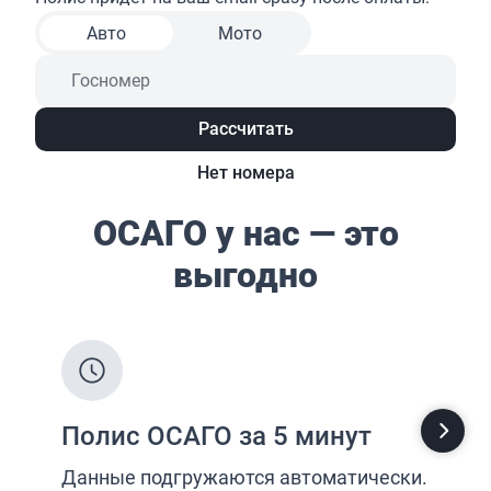
Страхование от несчастных случаев
Страхование спортсменов
Антиклещ
ДМС онлайн
Телемедицина
Журнал
Ещё
Страховые компании
Определение...
Определение...