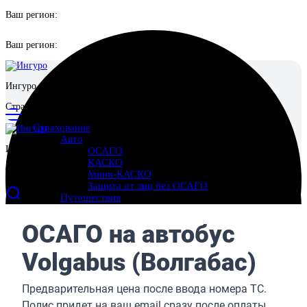
Ваш регион:
Ваш регион:
Ингуро
Страховой маркетплейс
Страхование
Авто
Ингуро
ОСАГО
КАСКО
Страховой маркетплейс
Мини-КАСКО
Защита от лиц без ОСАГО
Путешествия
Выезд за границу
Поездки по России
Отмена поездки
Имущество
Страхование квартиры
Страхование дома
Страхование ответственности перед соседями
Ипотека
Жизнь и здоровье