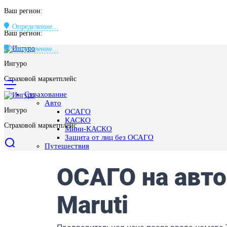
Ваш регион:
Определение...
Ваш регион:
Определение...
Ингуро
Страховой маркетплейс
Страхование
Авто
Ингуро
ОСАГО
КАСКО
Страховой маркетплейс
Мини-КАСКО
Защита от лиц без ОСАГО
Путешествия
Выезд за границу
Поездки по России
Отмена поездки
Имущество
Страхование квартиры
Страхование дома
Страхование ответственности перед соседями
Ипотека
Жизнь и здоровье