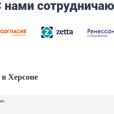
 в Херсоне
айт.