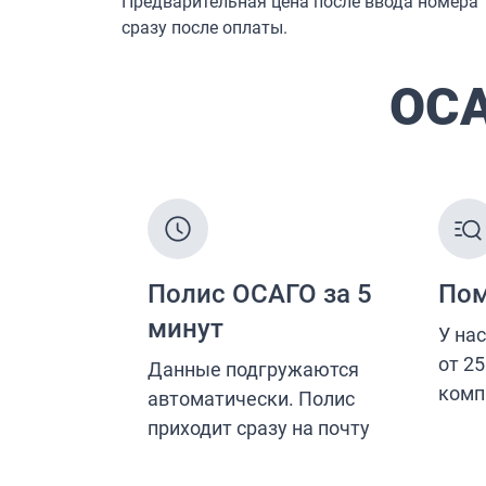
Страхование от несчастных случаев
Страхование спортсменов
Антиклещ
ДМС онлайн
Телемедицина
Журнал
Ещё
Страховые компании