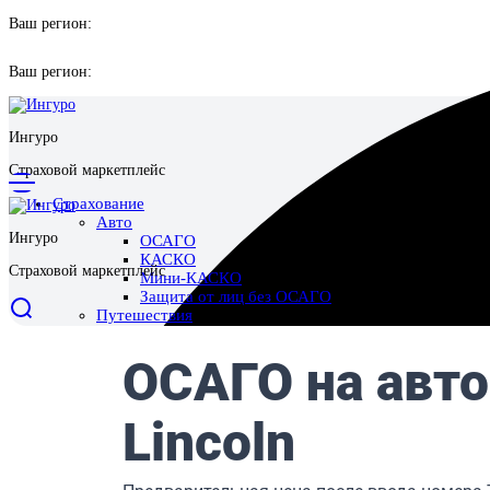
Ваш регион:
Ваш регион:
Ингуро
Страховой маркетплейс
Страхование
Авто
Ингуро
ОСАГО
КАСКО
Страховой маркетплейс
Мини-КАСКО
Защита от лиц без ОСАГО
Путешествия
Выезд за границу
Поездки по России
Отмена поездки
Имущество
Страхование квартиры
Страхование дома
Страхование ответственности перед соседями
Ипотека
Жизнь и здоровье