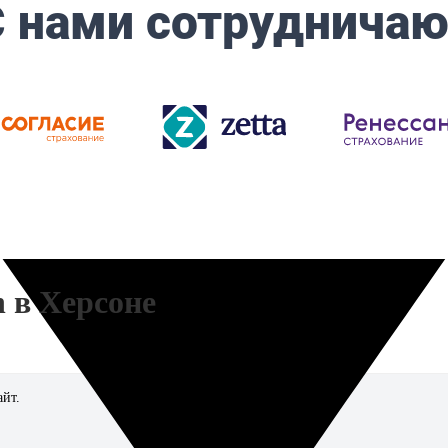
 в Херсоне
айт.