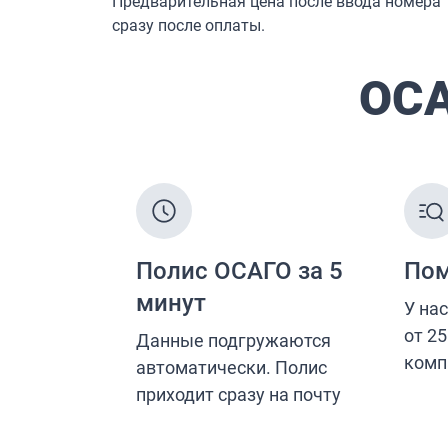
Страхование от несчастных случаев
Страхование спортсменов
Антиклещ
ДМС онлайн
Телемедицина
Журнал
Ещё
Страховые компании