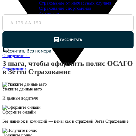
получите полис на email.
Страхование от несчастных случаев
Страхование спортсменов
Антиклещ
ДМС онлайн
Телемедицина
Журнал
Ещё
Страховые компании
Определение...
3 шага, чтобы оформить полис ОСАГО
Определение...
в Зетта Страхование
Укажите данные авто
И данные водителя
Оформите онлайн
Без наценок и комиссий — цены как в страховой Зетта Страхование
Получите полис