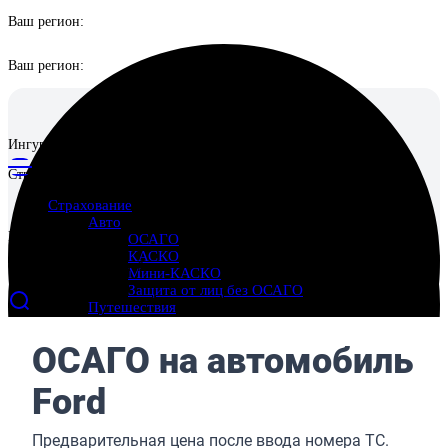
Ваш регион:
Ваш регион:
Ингуро
Страховой маркетплейс
Страхование
Авто
Ингуро
ОСАГО
КАСКО
Страховой маркетплейс
Мини-КАСКО
Защита от лиц без ОСАГО
Путешествия
Выезд за границу
Поездки по России
Отмена поездки
Имущество
Страхование квартиры
Страхование дома
Страхование ответственности перед соседями
Ипотека