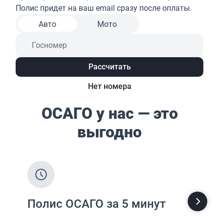
Жизнь и здоровье
Страхование от несчастных случаев
Страхование спортсменов
Антиклещ
ДМС онлайн
Телемедицина
Журнал
Ещё
Страховые компании
Определение...
Определение...