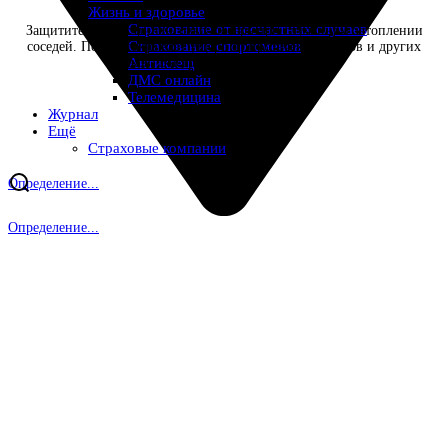
Жизнь и здоровье
Страхование от несчастных случаев
Защитите себя от финансовых потерь при случайном затоплении
Страхование спортсменов
соседей. Полис покрывает ущерб от протечек, пожаров и других
рисков. Быстрое оформление онлайн!
Антиклещ
ДМС онлайн
Телемедицина
Журнал
Ещё
Страховые компании
Определение...
Определение...