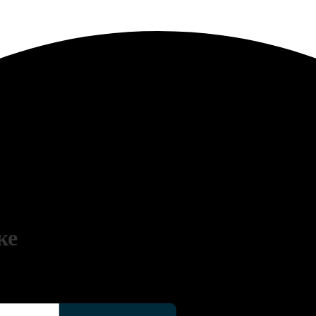
ке
 на калькуляторе, выберите выгодное предложение из списка страховых 