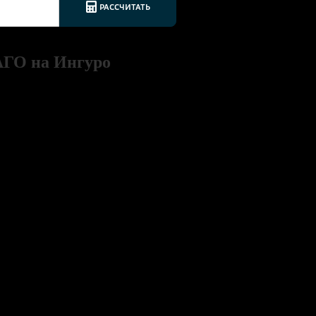
АГО на Ингуро
 подтверждается
его за несколько минут