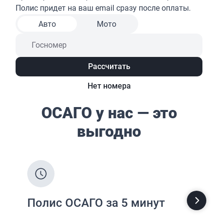
Жизнь и здоровье
Страхование от несчастных случаев
Страхование спортсменов
Антиклещ
ДМС онлайн
Телемедицина
Журнал
Ещё
Страховые компании
Определение...
Определение...