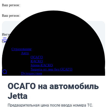
Ваш регион:
Ваш регион:
Ингуро
Страховой маркетплейс
Страхование
Авто
Ингуро
ОСАГО
КАСКО
Страховой маркетплейс
Мини-КАСКО
Защита от лиц без ОСАГО
Путешествия
Выезд за границу
Поездки по России
Отмена поездки
Имущество
Страхование квартиры
Страхование дома
Страхование ответственности перед соседями
Ипотека