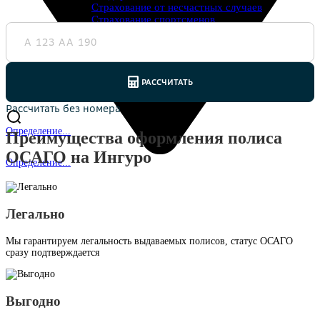
Страхование от несчастных случаев
Страхование спортсменов
Антиклещ
ДМС онлайн
Телемедицина
Журнал
Ещё
Страховые компании
Определение...
Преимущества оформления полиса
ОСАГО на Ингуро
Определение...
Легально
Мы гарантируем легальность выдаваемых полисов, статус ОСАГО
сразу подтверждается
Выгодно