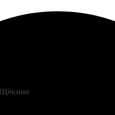
 Щёкино
Зарабатывай до 25% с каждого полиса и выводи деньги без комиссии!