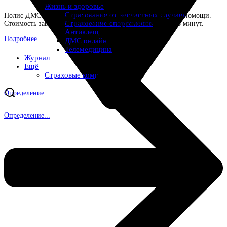
Жизнь и здоровье
Страхование от несчастных случаев
Полис ДМС — доступ к частным клиникам и экстренной помощи.
Страхование спортсменов
Стоимость зависит от программы. Оформите онлайн за 5 минут.
Антиклещ
Подробнее
ДМС онлайн
Телемедицина
Журнал
Ещё
Страховые компании
Определение...
Определение...