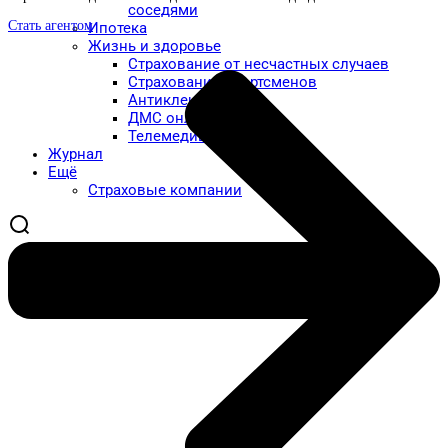
соседями
Стать агентом
Ипотека
Жизнь и здоровье
Страхование от несчастных случаев
Страхование спортсменов
Антиклещ
ДМС онлайн
Телемедицина
Журнал
Ещё
Страховые компании