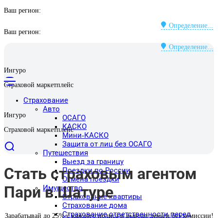
Ваш регион:
Определение...
Ваш регион:
Определение...
Ингуро
Страховой маркетплейс
Страхование
Авто
Ингуро
ОСАГО
КАСКО
Страховой маркетплейс
Мини-КАСКО
Защита от лиц без ОСАГО
Путешествия
Выезд за границу
Стать страховым агентом
Поездки по России
Отмена поездки
Пари в Шатуре
Имущество
Страхование квартиры
Страхование дома
Страхование ответственности перед
Зарабатывай до 25% с каждого полиса и выводи деньги без комиссии!