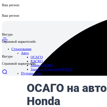
Ваш регион:
Ваш регион:
Ингуро
Страховой маркетплейс
Страхование
Авто
Ингуро
ОСАГО
КАСКО
Страховой маркетплейс
Мини-КАСКО
Защита от лиц без ОСАГО
Путешествия
Выезд за границу
Поездки по России
Отмена поездки
Имущество
Страхование квартиры
Страхование дома
Страхование ответственности перед соседями
Ипотека