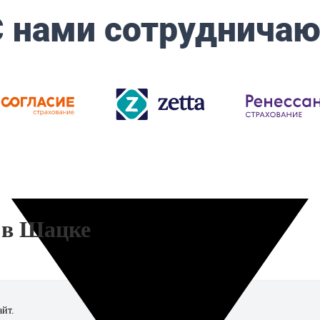
 в Шацке
айт.