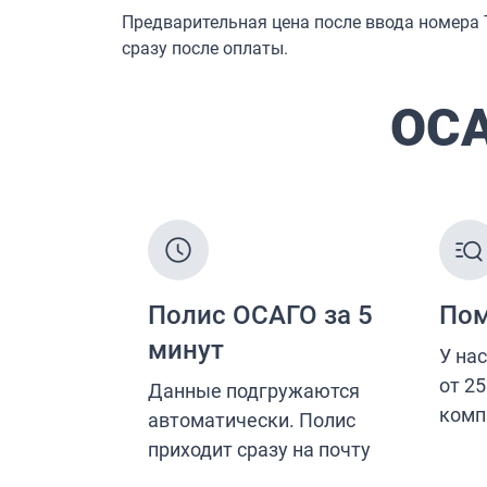
Жизнь и здоровье
Страхование от несчастных случаев
Страхование спортсменов
Антиклещ
ДМС онлайн
Телемедицина
Журнал
Ещё
Страховые компании