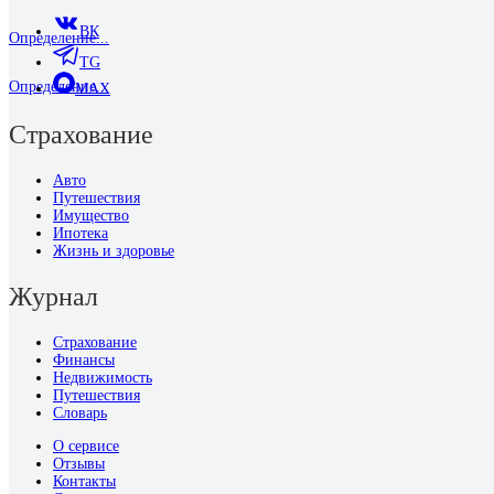
ВК
Определение...
TG
Определение...
MAX
Страхование
Авто
Путешествия
Имущество
Ипотека
Жизнь и здоровье
Журнал
Страхование
Финансы
Недвижимость
Путешествия
Словарь
О сервисе
Отзывы
Контакты