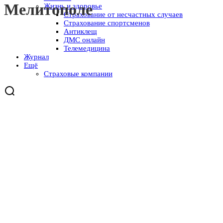
Мелитополе
Жизнь и здоровье
Страхование от несчастных случаев
Страхование спортсменов
Антиклещ
ДМС онлайн
Телемедицина
Журнал
Ещё
Страховые компании