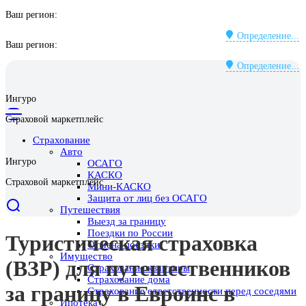
Ваш регион:
Определение...
Ваш регион:
Определение...
Ингуро
Страховой маркетплейс
Страхование
Авто
Ингуро
ОСАГО
КАСКО
Страховой маркетплейс
Мини-КАСКО
Защита от лиц без ОСАГО
Путешествия
Выезд за границу
Поездки по России
Туристическая страховка
Отмена поездки
Имущество
(ВЗР) для путешественников
Страхование квартиры
Страхование дома
за границу в Евроинс в
Страхование ответственности перед соседями
Ипотека