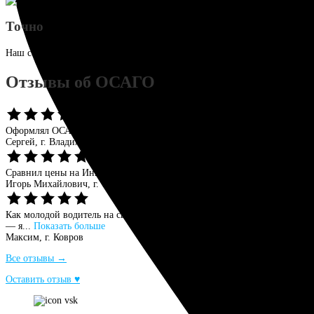
Точно
Наш сервис рассчитает точную стоимость полиса, исходя из параметро
Отзывы об ОСАГО
Оформлял ОСАГО на данном сайте, остался доволен. Цена оказалась ни
Сергей,
г. Владимир
Сравнил цены на Ингуро и выбрал СОГАЗ. Процесс оформления занял м
Игорь Михайлович,
г. Смоленск
Как молодой водитель на своем ВАЗе, я ожидал, что оформление перв
— я...
Показать больше
Максим,
г. Ковров
Все отзывы →
Оставить отзыв ♥