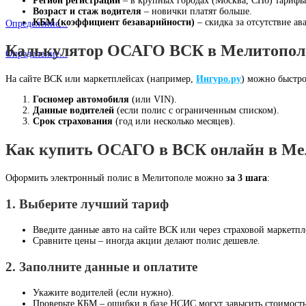
Регион регистрации
– в крупных городах (Москва, СПб) тариф
Возраст и стаж водителя
– новички платят больше.
КБМ (коэффициент безаварийности)
– скидка за отсутствие ав
Определение...
Калькулятор ОСАГО ВСК в Мелитопол
Определение...
На сайте ВСК или маркетплейсах (например,
Ингуро.ру
) можно быстр
Госномер автомобиля
(или VIN).
Данные водителей
(если полис с ограниченным списком).
Срок страхования
(год или несколько месяцев).
Как купить ОСАГО в ВСК онлайн в Ме
Оформить электронный полис в Мелитополе можно
за 3 шага
:
1. Выберите лучший тариф
Введите данные авто на сайте ВСК или через страховой маркетпл
Сравните цены – иногда акции делают полис дешевле.
2. Заполните данные и оплатите
Укажите водителей (если нужно).
Проверьте КБМ – ошибки в базе НСИС могут завысить стоимость