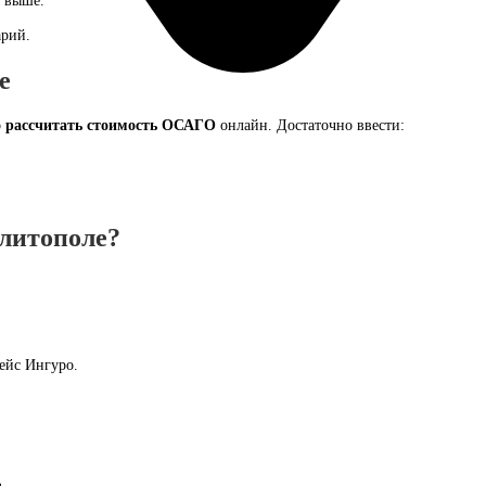
ы выше.
арий.
е
о
рассчитать стоимость ОСАГО
онлайн. Достаточно ввести:
литополе?
ейс Ингуро.
.