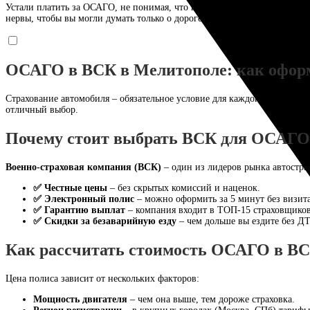
Устали платить за ОСАГО, не понимая, что получаете? ВСК — это не п
нервы, чтобы вы могли думать только о дороге. Ваша безопасность — 
ОСАГО в ВСК в Мелитополе: как оформ
Страхование автомобиля – обязательное условие для каждого водител
отличный выбор.
Почему стоит выбрать ВСК для ОСАГО
Военно-страховая компания (ВСК)
– один из лидеров рынка автострах
✅ Честные цены
– без скрытых комиссий и наценок.
✅ Электронный полис
– можно оформить за 5 минут без визита
✅ Гарантию выплат
– компания входит в ТОП-15 страховщиков
✅ Скидки за безаварийную езду
– чем дольше вы ездите без ДТ
Как рассчитать стоимость ОСАГО в В
Цена полиса зависит от нескольких факторов:
Мощность двигателя
– чем она выше, тем дороже страховка.