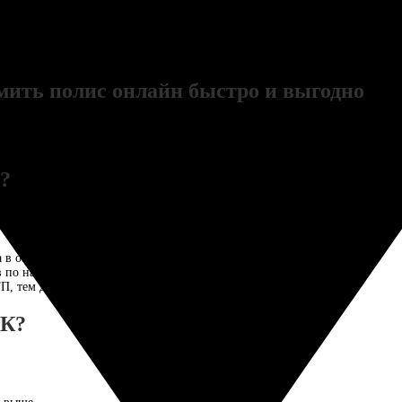
росто полис. Это уверенность на дороге. Прозрачные условия, быстрое 
наш главный приоритет. Выбирайте ВСК — выбирайте спокойствие за рул
ить полис онлайн быстро и выгодно
я в России. Если вы ищете надежную страховую компанию с выгодными 
?
ования в России. Она предлагает:
 в офис.
 по надежности.
П, тем дешевле страховка.
СК?