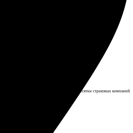
 тандем!
тно удивил. Мне не пришлось обзванивать десятки страховых компаний