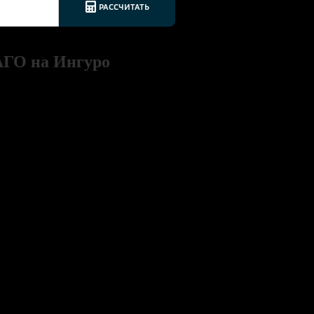
АГО на Ингуро
 подтверждается
его за несколько минут