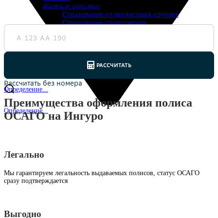
электронный вариант, надежная защита авто.
Жизнь и здоровье
Страхование от несчастных случаев
Страхование спортсменов
Антиклещ
ДМС онлайн
Телемедицина
Журнал
Ещё
Страховые компании
Определение...
Преимущества оформления полиса
Определение...
ОСАГО на Ингуро
Легально
Мы гарантируем легальность выдаваемых полисов, статус ОСАГО
сразу подтверждается
Выгодно