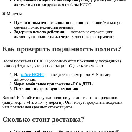
Сохранение скидки за безаварийную езду (КБМ)
— данные
автоматически загружаются из базы НСИС.
❌ Минусы:
Нужно внимательно заполнять данные
— ошибки могут
сделать полис недействительным.
Задержка начала действия
— некоторые страховщики
активируют полис только через 3 дня после оформления.
Как проверить подлинность полиса?
После получения ОСАГО (особенно если покупали у посредника)
важно убедиться, что он настоящий. Сделать это можно:
На
сайте НСИС
— введите госномер или VIN номер
автомобиля.
Через мобильное приложение «РСА.ДТП»
.
Позвонив в страховую компанию
.
Важно! Избегайте покупки полисов у сомнительных продавцов
(например, в «Газелях» у дороги). Они могут предлагать подделки
или полисы ненадежных страховщиков.
Сколько стоит доставка?
Электронный полис
— бесплатно (отправляется на email).