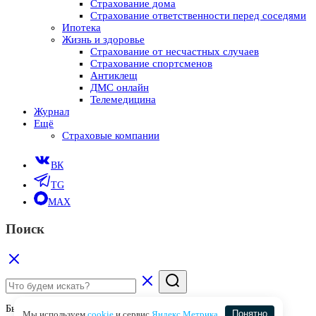
Страхование дома
Страхование ответственности перед соседями
Ипотека
Жизнь и здоровье
Страхование от несчастных случаев
Страхование спортсменов
Антиклещ
ДМС онлайн
Телемедицина
Журнал
Ещё
Страховые компании
ВК
TG
MAX
Поиск
Быстрые ссылки
Мы используем
cookie
и сервис
Яндекс.Метрика
Понятно