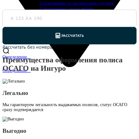
Страхование от несчастных случаев
Страхование спортсменов
Антиклещ
ДМС онлайн
Телемедицина
Журнал
Ещё
Страховые компании
Определение...
Преимущества оформления полиса
ОСАГО на Ингуро
Определение...
Легально
Мы гарантируем легальность выдаваемых полисов, статус ОСАГО
сразу подтверждается
Выгодно