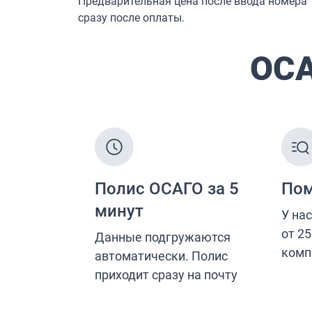
Страхование от несчастных случаев
Страхование спортсменов
Антиклещ
ДМС онлайн
Телемедицина
Журнал
Ещё
Страховые компании