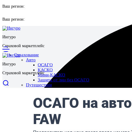
Ваш регион:
Ваш регион:
Ингуро
Страховой маркетплейс
Страхование
Авто
Ингуро
ОСАГО
КАСКО
Страховой маркетплейс
Мини-КАСКО
Защита от лиц без ОСАГО
Путешествия
Выезд за границу
Поездки по России
Отмена поездки
Имущество
Страхование квартиры
Страхование дома
Страхование ответственности перед соседями
Ипотека
Жизнь и здоровье