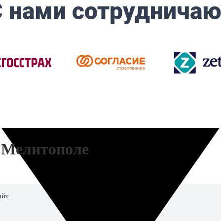
 Мелитополе
айт.