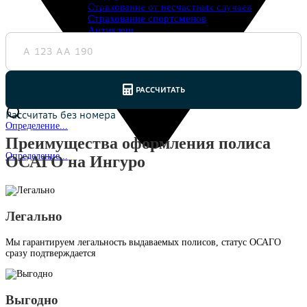
автомобилей в нескольких страховых компаниях.
Страхование от несчастных случаев
Страхование спортсменов
Антиклещ
ДМС онлайн
Телемедицина
Журнал
Ещё
Страховые компании
Определение...
Преимущества оформления полиса
Определение...
ОСАГО на Ингуро
Легально
Мы гарантируем легальность выдаваемых полисов, статус ОСАГО
сразу подтверждается
Выгодно