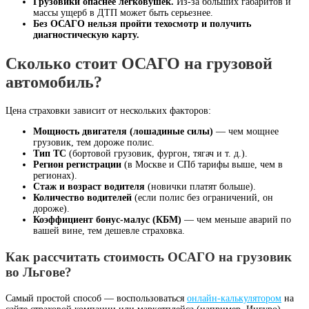
Грузовики опаснее легковушек.
Из-за больших габаритов и
массы ущерб в ДТП может быть серьезнее.
Без ОСАГО нельзя пройти техосмотр и получить
диагностическую карту.
Сколько стоит ОСАГО на грузовой
автомобиль?
Цена страховки зависит от нескольких факторов:
Мощность двигателя (лошадиные силы)
— чем мощнее
грузовик, тем дороже полис.
Тип ТС
(бортовой грузовик, фургон, тягач и т. д.).
Регион регистрации
(в Москве и СПб тарифы выше, чем в
регионах).
Стаж и возраст водителя
(новички платят больше).
Количество водителей
(если полис без ограничений, он
дороже).
Коэффициент бонус-малус (КБМ)
— чем меньше аварий по
вашей вине, тем дешевле страховка.
Как рассчитать стоимость ОСАГО на грузовик
во Льгове?
Самый простой способ — воспользоваться
онлайн-калькулятором
на