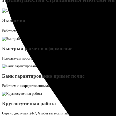
Экономия
Работаем без комиссии — цены такие же, как в страховых и даже ниже
Быстрый расчет и оформление
Используем простой и удобный интерфейс, чтобы вы могли застраховыв
Банк гарантированно примет полис
Работаем с аккредитованными компаниями, поэтому кредитор точно одо
Круглосуточная работа
Сервис доступен 24/7, Чтобы вы могли застраховать имущество и жизн