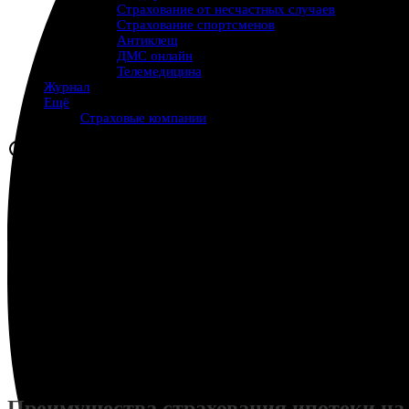
Страхование от несчастных случаев
Страхование спортсменов
Антиклещ
ДМС онлайн
Телемедицина
Журнал
Ещё
Страховые компании
Преимущества страхования ипотеки на