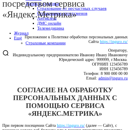
посредством сервиса
Жизнь и здоровье
Страхование от несчастных случаев
«Яндекс.Метрика»
Страхование спортсменов
Антиклещ
ДМС онлайн
Телемедицина
Журнал
Приложение к Политике обработки персональных данных
Ещё
Сайта
https://inguro.ru/
Страховые компании
Оператору,
Индивидуальному предпринимателю Иванову Ивану Ивановичу
Юридический адрес: 999999, г.Москва.
ОГРНИП 123456789
ИНН 123456789
Телефон: 8 900 000 00 00
Email:
admin@inguro.ru
СОГЛАСИЕ НА ОБРАБОТКУ
ПЕРСОНАЛЬНЫХ ДАННЫХ С
ПОМОЩЬЮ СЕРВИСА
«ЯНДЕКС.МЕТРИКА»
При первом посещении Сайта
https://inguro.ru/
(далее — Сайт), с