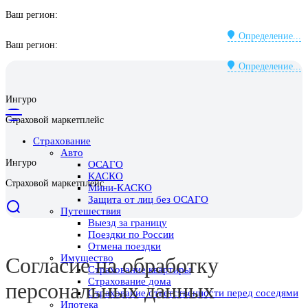
Ваш регион:
Определение...
Ваш регион:
Определение...
Ингуро
Страховой маркетплейс
Страхование
Авто
Ингуро
ОСАГО
КАСКО
Страховой маркетплейс
Мини-КАСКО
Защита от лиц без ОСАГО
Путешествия
Выезд за границу
Поездки по России
Отмена поездки
Имущество
Согласие на обработку
Страхование квартиры
Страхование дома
персональных данных
Страхование ответственности перед соседями
Ипотека