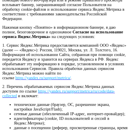
помощью нового веб-браузера или в режиме приватного просмотра
всплывает баннер, запрашивающий согласие Пользователя на
обработку cookie-файлов и использование сервиса Яндекс.Метрика в
соответствии с требованиями законодательства Российской
Федерации.
Нажимая кнопку «Понятно» в информационном баннере, я даю
полное, безоговорочное и однозначное
Согласие на использование
сервиса Яндекс.Метрика»
на следующих условиях:
1. Сервис Яндекс.Метрика предоставляется компанией ООО «Яндекс»
(далее — «Яндекс»): Россия, 119021, Москва, ул. Л. Толстого, 16.
Информация об использовании Сайта, собранная при помощи cookie,
передается Яндексу и хранится на серверах Яндекса в РФ. Яндекс
обрабатывает эту информацию в порядке, установленном в условиях
использования Сервисов. Правила обработки данных сервисом
Яндекс.Метрика можно найти по
ссылке
https://yandex.ru/support/metrica/
.
2. Перечень обрабатываемых сервисом Яндекс.Метрика данных
доступен по ссылке
https://yandex.ru/support/metrica/ru/code/data-
collected
и включает:
технические данные (браузер, ОС, разрешение экрана,
настройки JavaScript/Flash);
сетевые данные (обезличенный IP-адрес, интернет-провайдер);
идентификаторы (cookie, ID пользователей и сессий в
Яндекс.Метрике);
данные о посещении (реферер, просмотренные страницы, время