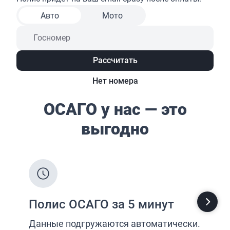
Страхование от несчастных случаев
Страхование спортсменов
Антиклещ
ДМС онлайн
Телемедицина
Журнал
Ещё
Страховые компании
Определение...
Определение...