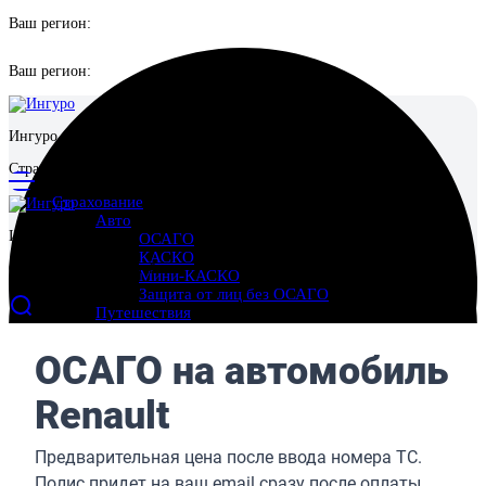
Ваш регион:
Ваш регион:
Ингуро
Страховой маркетплейс
Страхование
Авто
Ингуро
ОСАГО
КАСКО
Страховой маркетплейс
Мини-КАСКО
Защита от лиц без ОСАГО
Путешествия
Выезд за границу
Поездки по России
Отмена поездки
Имущество
Страхование квартиры
Страхование дома
Страхование ответственности перед соседями
Ипотека
Жизнь и здоровье