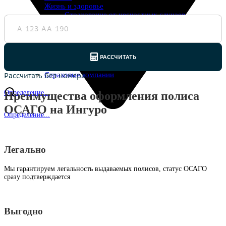
Жизнь и здоровье
Страхование от несчастных случаев
Страхование спортсменов
Антиклещ
ДМС онлайн
Телемедицина
Журнал
Ещё
Страховые компании
Определение...
Преимущества оформления полиса
ОСАГО на Ингуро
Определение...
Легально
Мы гарантируем легальность выдаваемых полисов, статус ОСАГО
сразу подтверждается
Выгодно