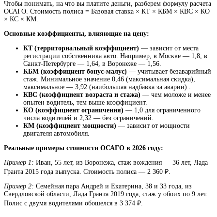
Чтобы понимать, на что вы платите деньги, разберем формулу расчета
ОСАГО. Стоимость полиса = Базовая ставка × КТ × КБМ × КВС × КО
× КС × КМ.
Основные коэффициенты, влияющие на цену:
КТ (территориальный коэффициент)
— зависит от места
регистрации собственника авто. Например, в Москве — 1,8, в
Санкт-Петербурге — 1,64, в Воронеже — 1,56.
КБМ (коэффициент бонус-малус)
— учитывает безаварийный
стаж. Минимальное значение 0,46 (максимальная скидка),
максимальное — 3,92 (наибольшая надбавка за аварии) .
КВС (коэффициент возраста и стажа)
— чем моложе и менее
опытен водитель, тем выше коэффициент.
КО (коэффициент ограничения)
— 1,0 для ограниченного
числа водителей и 2,32 — без ограничений.
КМ (коэффициент мощности)
— зависит от мощности
двигателя автомобиля.
Реальные примеры стоимости ОСАГО в 2026 году:
Пример 1:
Иван, 55 лет, из Воронежа, стаж вождения — 36 лет, Лада
Гранта 2015 года выпуска. Стоимость полиса — 2 360 ₽.
Пример 2:
Семейная пара Андрей и Екатерина, 38 и 33 года, из
Свердловской области, Лада Гранта 2019 года, стаж у обоих по 9 лет.
Полис с двумя водителями обошелся в 3 374 ₽.