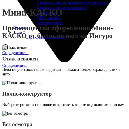
Страхование от несчастных случаев
Страхование спортсменов
Мини-КАСКО
Антиклещ
ДМС онлайн
Телемедицина
Преимущества оформления Мини-
Журнал
Ещё
КАСКО от бесполисных на Ингуро
Страховые компании
Определение...
Стаж неважен
Определение...
Цена не учитывает стаж водителя — важны только характеристики
авто
Полис-конструктор
Выберите риски и страховое покрытие, которые подходят именно вам
Без осмотра