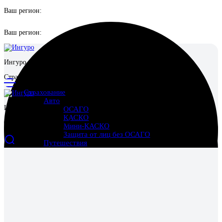
Ваш регион:
Ваш регион:
Ингуро
Страховой маркетплейс
Страхование
Авто
Ингуро
ОСАГО
КАСКО
Страховой маркетплейс
Мини-КАСКО
Защита от лиц без ОСАГО
Путешествия
Выезд за границу
Поездки по России
Отмена поездки
Имущество
Страхование квартиры
Страхование дома
Страхование ответственности перед соседями
Ипотека
Жизнь и здоровье