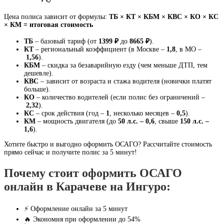
Цена полиса зависит от формулы:
ТБ × КТ × КБМ × КВС × КО × КС
× КМ = итоговая стоимость
ТБ
– базовый тариф (от
1399 ₽
до
8665 ₽
).
КТ
– региональный коэффициент (в Москве –
1,8
, в МО –
1,56
).
КБМ
– скидка за безаварийную езду (чем меньше ДТП, тем
дешевле).
КВС
– зависит от возраста и стажа водителя (новички платят
больше).
КО
– количество водителей (если полис без ограничений –
2,32
).
КС
– срок действия (год –
1
, несколько месяцев –
0,5
).
КМ
– мощность двигателя (до
50 л.с. – 0,6
, свыше
150 л.с. –
1,6
).
Хотите быстро и выгодно оформить ОСАГО? Рассчитайте стоимость
прямо сейчас и получите полис за 5 минут!
Почему стоит оформить ОСАГО
онлайн в Карачеве на Ингуро:
⚡ Оформление онлайн за 5 минут
🔥 Экономия при оформлении до 54%