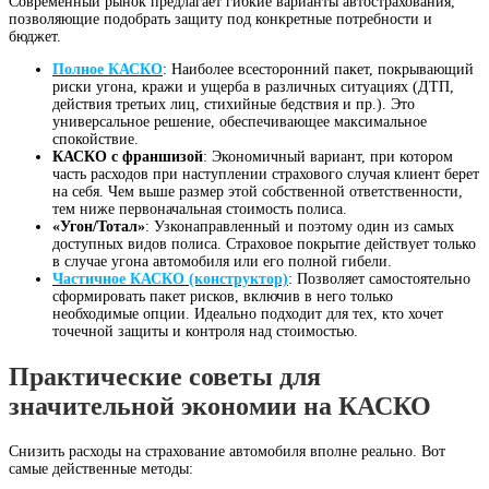
Современный рынок предлагает гибкие варианты автострахования,
позволяющие подобрать защиту под конкретные потребности и
бюджет.
Полное КАСКО
: Наиболее всесторонний пакет, покрывающий
риски угона, кражи и ущерба в различных ситуациях (ДТП,
действия третьих лиц, стихийные бедствия и пр.)
. Это
универсальное решение, обеспечивающее максимальное
спокойствие.
КАСКО с франшизой
: Экономичный вариант, при котором
часть расходов при наступлении страхового случая клиент берет
на себя. Чем выше размер этой собственной ответственности,
тем ниже первоначальная стоимость полиса
.
«Угон/Тотал»
: Узконаправленный и поэтому один из самых
доступных видов полиса. Страховое покрытие действует только
в случае угона автомобиля или его полной гибели
.
Частичное КАСКО (конструктор)
: Позволяет самостоятельно
сформировать пакет рисков, включив в него только
необходимые опции. Идеально подходит для тех, кто хочет
точечной защиты и контроля над стоимостью
.
Практические советы для
значительной экономии на КАСКО
Снизить расходы на страхование автомобиля вполне реально. Вот
самые действенные методы: