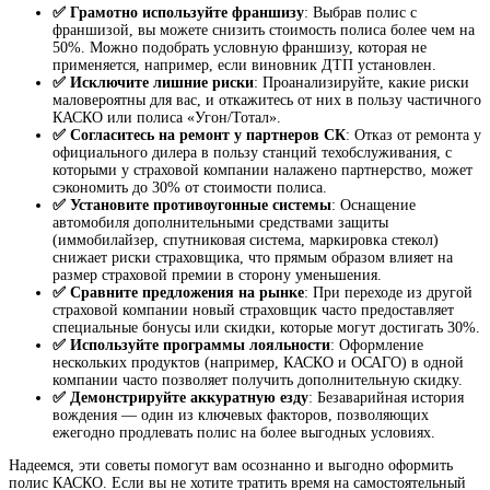
✅ Грамотно используйте франшизу
: Выбрав полис с
франшизой, вы можете снизить стоимость полиса более чем на
50%
. Можно подобрать условную франшизу, которая не
применяется, например, если виновник ДТП установлен
.
✅ Исключите лишние риски
: Проанализируйте, какие риски
маловероятны для вас, и откажитесь от них в пользу частичного
КАСКО или полиса «Угон/Тотал»
.
✅ Согласитесь на ремонт у партнеров СК
: Отказ от ремонта у
официального дилера в пользу станций техобслуживания, с
которыми у страховой компании налажено партнерство, может
сэкономить до 30% от стоимости полиса.
✅ Установите противоугонные системы
: Оснащение
автомобиля дополнительными средствами защиты
(иммобилайзер, спутниковая система, маркировка стекол)
снижает риски страховщика, что прямым образом влияет на
размер страховой премии в сторону уменьшения
.
✅ Сравните предложения на рынке
: При переходе из другой
страховой компании новый страховщик часто предоставляет
специальные бонусы или скидки, которые могут достигать 30%
.
✅ Используйте программы лояльности
: Оформление
нескольких продуктов (например, КАСКО и ОСАГО) в одной
компании часто позволяет получить дополнительную скидку
.
✅ Демонстрируйте аккуратную езду
: Безаварийная история
вождения — один из ключевых факторов, позволяющих
ежегодно продлевать полис на более выгодных условиях
.
Надеемся, эти советы помогут вам осознанно и выгодно оформить
полис КАСКО. Если вы не хотите тратить время на самостоятельный