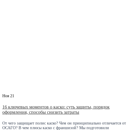
Ноя
21
16 ключевых моментов о каско: суть защиты, порядок
оформления, способы снизить затраты
От чего защищает полис каско? Чем он принципиально отличается от
ОСАГО? В чем плюсы каско с франшизой? Мы подготовили