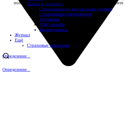
полис онлайн с надежной страховой компанией. Защитите
Жизнь и здоровье
недвижимость от рисков.
Страхование от несчастных случаев
Страхование спортсменов
Антиклещ
ДМС онлайн
Телемедицина
Журнал
Ещё
Страховые компании
Определение...
Определение...