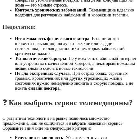
совершать утомительные поездки, а для детей консультация из
дома — это меньше стресса.
Контроль хронических заболеваний
. Телемедицина идеально
подходит для регулярных наблюдений и коррекции терапии.
Недостатки:
Невозможность физического осмотра
. Врач не может
провести пальпацию, послушать легкие или сердце
стетоскопом, что для диагностики некоторых заболеваний
критически важно.
Технологические барьеры
. Не у всех есть стабильный интернет
или устройства с качественной камерой, а некоторым пожилым
людям сложно освоить новые технологии.
Не для экстренных случаев
. При острых болях, серьезных
травмах, кровотечениях или других угрожающих жизни
состояниях нужно немедленно звонить в скорую помощь, а не
искать
онлайн доктора
.
❓ Как выбрать сервис телемедицины?
С развитием технологии на рынке появилось множество
предложений. Как не ошибиться и
выбрать
надежный сервис?
Обращайте внимание на следующие критерии:
Репутация и законность
. Убедитесь, что услуги