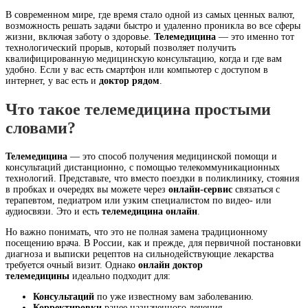
В современном мире, где время стало одной из самых ценных валют,
возможность решать задачи быстро и удаленно проникла во все сферы
жизни, включая заботу о здоровье.
Телемедицина
— это именно тот
технологический прорыв, который позволяет получить
квалифицированную медицинскую консультацию, когда и где вам
удобно. Если у вас есть смартфон или компьютер с доступом в
интернет, у вас есть и
доктор рядом
.
Что такое телемедицина простыми
словами?
Телемедицина
— это способ получения медицинской помощи и
консультаций дистанционно, с помощью телекоммуникационных
технологий. Представьте, что вместо поездки в поликлинику, стояния
в пробках и очередях вы можете через
онлайн-сервис
связаться с
терапевтом, педиатром или узким специалистом по видео- или
аудиосвязи. Это и есть
телемедицина онлайн
.
Но важно понимать, что это не полная замена традиционному
посещению врача. В России, как и прежде, для первичной постановки
диагноза и выписки рецептов на сильнодействующие лекарства
требуется очный визит. Однако
онлайн доктор
телемедицины
идеально подходит для:
Консультаций
по уже известному вам заболеванию.
Корректировки
ранее назначенного лечения.