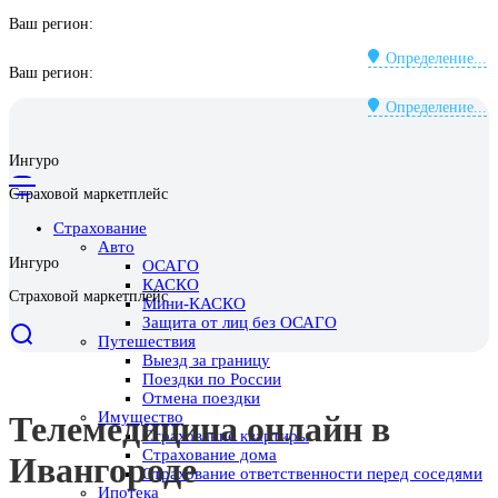
Ваш регион:
Определение...
Ваш регион:
Определение...
Ингуро
Страховой маркетплейс
Страхование
Авто
Ингуро
ОСАГО
КАСКО
Страховой маркетплейс
Мини-КАСКО
Защита от лиц без ОСАГО
Путешествия
Выезд за границу
Поездки по России
Отмена поездки
Имущество
Телемедицина онлайн в
Страхование квартиры
Страхование дома
Ивангороде
Страхование ответственности перед соседями
Ипотека