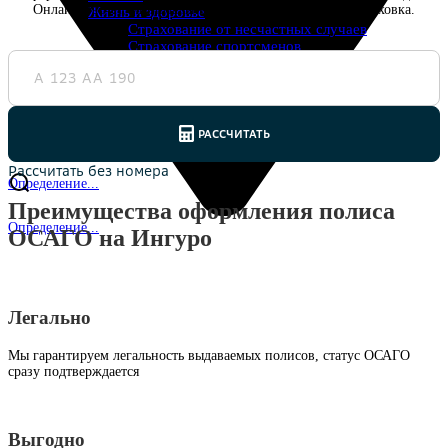
Онлайн-расчет, минимальные документы, надежная страховка.
Жизнь и здоровье
Страхование от несчастных случаев
Страхование спортсменов
Антиклещ
ДМС онлайн
Телемедицина
Журнал
Ещё
Страховые компании
Определение...
Преимущества оформления полиса
Определение...
ОСАГО на Ингуро
Легально
Мы гарантируем легальность выдаваемых полисов, статус ОСАГО
сразу подтверждается
Выгодно