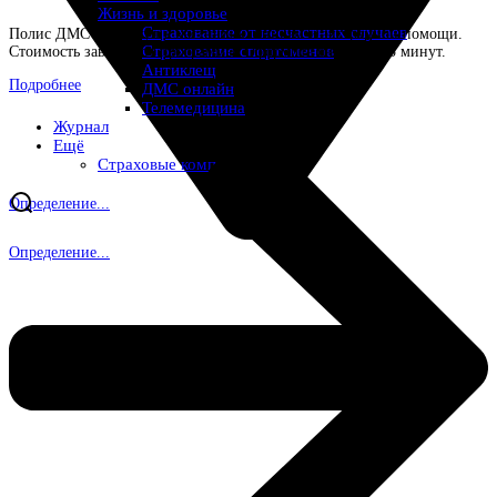
Жизнь и здоровье
Страхование от несчастных случаев
Полис ДМС — доступ к частным клиникам и экстренной помощи.
Страхование спортсменов
Стоимость зависит от программы. Оформите онлайн за 5 минут.
Антиклещ
Подробнее
ДМС онлайн
Телемедицина
Журнал
Ещё
Страховые компании
Определение...
Определение...