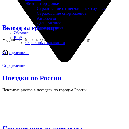
Жизнь и здоровье
Страхование от несчастных случаев
Страхование спортсменов
Антиклещ
ДМС онлайн
Выезд за границу
Телемедицина
Журнал
Ещё
Медицинский полис для выезжающих за границу
Страховые компании
Определение...
Определение...
Поездки по России
Покрытие рисков в поездках по городам России
Страхование от невыезда