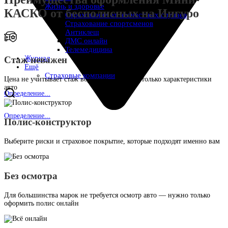
Жизнь и здоровье
КАСКО от бесполисных на Ингуро
Страхование от несчастных случаев
Страхование спортсменов
Антиклещ
ДМС онлайн
Телемедицина
Журнал
Стаж неважен
Ещё
Страховые компании
Цена не учитывает стаж водителя — важны только характеристики
авто
Определение...
Определение...
Полис-конструктор
Выберите риски и страховое покрытие, которые подходят именно вам
Без осмотра
Для большинства марок не требуется осмотр авто — нужно только
оформить полис онлайн