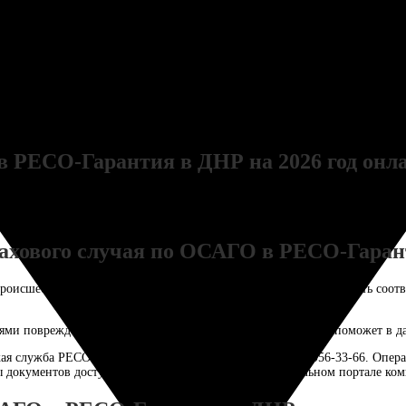
аховую РЕСО-Гарантия. Автомобиль осмотрел грамотный специалист, оцен
в РЕСО-Гарантия в ДНР на 2026 год онл
тельного автострахования в России. Оформить электронный полис ОСАГ
рахового случая по ОСАГО в РЕСО-Гара
роисшествия: остановиться, активировать «аварийку» и установить соот
лями повреждения и общую обстановку на месте ДТП — это поможет в да
я служба РЕСО-Гарантия доступна по номеру +7 (495) 956-33-66. Опера
ы документов доступны в электронном виде на официальном портале ко