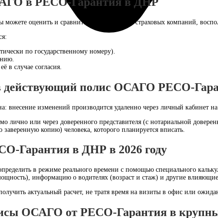
САГО в РЕСО-Гарантия в ДНР
вы можете оценить и сравнить тарифы разных страховых компаний, восп
ся:
тически по государственному номеру).
ению.
ё в случае согласия.
 в действующий полис ОСАГО РЕСО-Гар
: внесение изменений производится удаленно через личный кабинет на
имо лично или через доверенного представителя (с нотариальной довере
о заверенную копию) человека, которого планируется вписать.
О-Гарантия в ДНР в 2026 году
пределить в режиме реального времени с помощью специального калькуля
 мощность), информацию о водителях (возраст и стаж) и другие влияющие
лучить актуальный расчет, не тратя время на визиты в офис или ожидани
исы ОСАГО от РЕСО-Гарантия в крупных