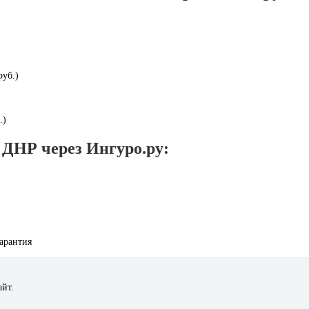
руб.)
.)
ДНР через Ингуро.ру:
арантия
айт.