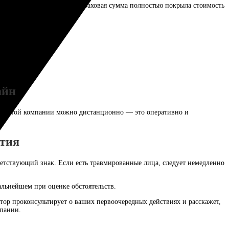
ка ущерба была точной. Страховая сумма полностью покрыла стоимость
айн
О в этой компании можно дистанционно — это оперативно и
нтия
ветствующий знак. Если есть травмированные лица, следует немедленно
льнейшем при оценке обстоятельств.
тор проконсультирует о ваших первоочередных действиях и расскажет,
мпании.