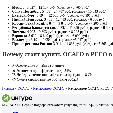
Москва:
5 527 – 12 137 руб. (среднее ~8 766 руб.)
Санкт-Петербург:
5 408 – 24 787 руб. (среднее ~10 043 руб.)
Екатеринбург:
5 894 – 12 033 руб. (среднее ~6 991 руб.)
Нижний Новгород:
3 485 – 12 413 руб. (среднее ~6 386 руб.)
Красноярский край:
5 844 – 9 846 руб. (среднее ~7 206 руб.)
Республика Башкортостан:
4 237 – 11 936 руб. (среднее ~8 806 
Тюмень:
4 005 – 9 803 руб. (среднее ~8 298 руб.)
Воронеж:
3 622 – 8 640 руб. (среднее ~6 099 руб.)
Владимир:
3 191 – 9 054 руб. (среднее ~5 047 руб.)
Прочие регионы России:
3 911 – 11 838 руб. (среднее ~5 865 руб
Почему стоит купить ОСАГО в РЕСО в 
⚡ Оформление онлайн за 5 минут
🔥 Экономия при оформлении до 54%
🚀 Не берем комиссию, работаем на прямую с 18 СК
💳 Сумма страхования до 500 тысяч рублей
Главная
»
ОСАГО
»
Калькулятор ОСАГО
»
Калькулятор ОСАГО РЕСО-Г
© 2024-2026 Сервис подбора страховых услуг inguro.ru, официальный с