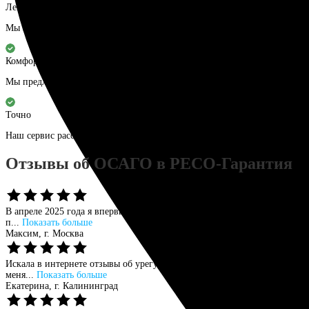
Легально
Мы гарантируем легальность выдаваемых полисов, статус ОСАГО сразу
Комфортно
Мы предлагаем максимально удобный сервис: оформим полис в РЕСО он
Точно
Наш сервис рассчитает точную стоимость полиса РЕСО-Гарантия, исход
Отзывы об ОСАГО в РЕСО-Гарантия
В апреле 2025 года я впервые оформлял электронный полис ОСАГО для
п...
Показать больше
Максим,
г. Москва
Искала в интернете отзывы об урегулировании убытков по ОСАГО, ког
меня...
Показать больше
Екатерина,
г. Калининград