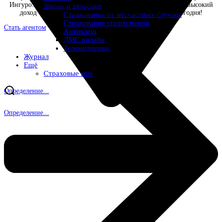
Ингуро. Онлайн-регистрация, обучение за счет компании, высокий
Жизнь и здоровье
доход с продажи полиса. Начните зарабатывать уже сегодня!
Страхование от несчастных случаев
Страхование спортсменов
Стать агентом
Антиклещ
ДМС онлайн
Телемедицина
Журнал
Ещё
Страховые компании
Определение...
Определение...