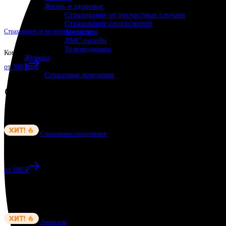
Жизнь и здоровье
Страхование от несчастных случаев
Страхование спортсменов
Страхование от несчастного случая
Антиклещ
ДМС онлайн
Телемедицина
Компенсацию можно потратить на лечение, восстановление или другие
Журнал
Ещё
от 300 ₽
Страховые компании
Страхование спортсменов
Подойдет для тренировок, соревнований и детских лагерей
от 100 ₽
Антиклещ