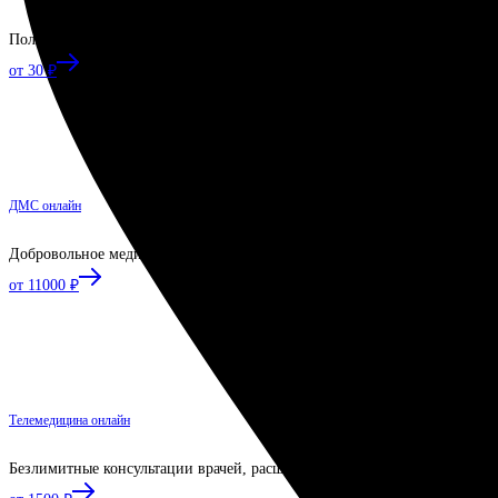
Полис, позволяющий получить лечение в случае укуса клеща
от 30 ₽
ДМС онлайн
Добровольное медицинское страхование для себя и близких
от 11000 ₽
Телемедицина онлайн
Безлимитные консультации врачей, расшифровка анализов и результато