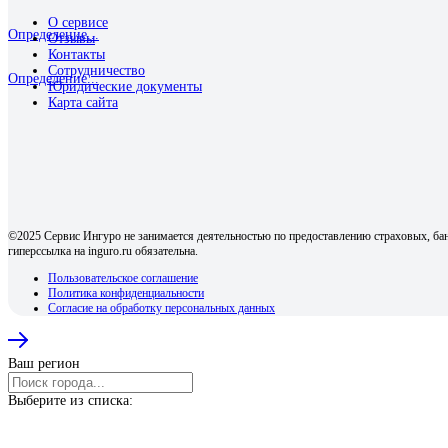
О сервисе
Определение...
Отзывы
Контакты
Сотрудничество
Определение...
Юридические документы
Карта сайта
©2025 Сервис Ингуро не занимается деятельностью по предоставлению страховых, бан
гиперссылка на inguro.ru обязательна.
Пользовательское соглашение
Политика конфиденциальности
Согласие на обработку персональных данных
Ваш регион
Выберите из списка: