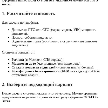
Оформить
полис ОСАГО в Зетте в Чкаловске
можно всего за
3
шага
:
1. Рассчитайте стоимость
Для расчета понадобятся:
Данные из ПТС или СТС (марка, модель, VIN, мощность
двигателя).
Паспорт собственника авто.
Водительские права (если полис с ограниченным списком
водителей).
Стоимость зависит от:
Региона
(в Москве и СПб дороже).
Мощности авто
(чем мощнее, тем выше цена).
Стажа и возраста водителей
(новички платят больше).
Коэффициента безаварийности (КБМ)
– скидка до 54% за
отсутствие аварий.
2. Выберите подходящий вариант
После расчета система покажет итоговую цену. Можно сравнить
предложения от разных страховых или сразу оформить
ОСАГО в
Зетта
.