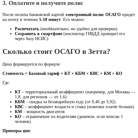
3. Оплатите и получите полис
После оплаты банковской картой
электронный полис ОСАГО
придет
на почту в течение
5-10 минут
. Его можно:
Распечатать
(необязательно, но удобно для проверки).
Сохранить в смартфоне
(инспектор ГИБДД проверит его
через базу НСИС).
Сколько стоит ОСАГО в Зетта?
Цена формируется по формуле:
Стоимость = Базовый тариф × КТ × КБМ × КВС × КМ × КО
Где:
КТ
– территориальный коэффициент (например, для Москвы —
1,8, для регионов — от 1,6).
КБМ
– скидка за безаварийную езду (от 0,46 до 3,92).
КВС
– коэффициент возраста и стажа (новички платят больше).
КМ
– мощность двигателя.
КО
– ограничение по водителям (дешевле, если вписан 1
человек).
Примеры цен: