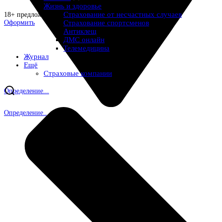
Жизнь и здоровье
Страхование от несчастных случаев
18+ предложений
Страхование спортсменов
Оформить
Антиклещ
ДМС онлайн
Телемедицина
Журнал
Ещё
Страховые компании
Определение...
Определение...